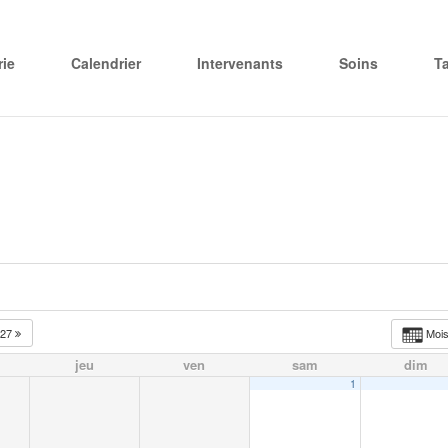
rie
Calendrier
Intervenants
Soins
T
027
Moi
jeu
ven
sam
dim
1