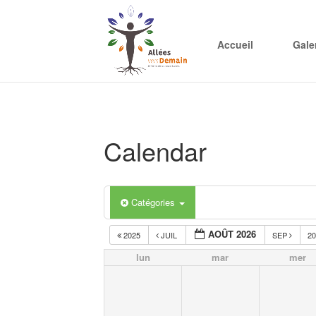
Accueil
Gale
Calendar
Catégories
AOÛT 2026
2025
JUIL
SEP
2
lun
mar
mer