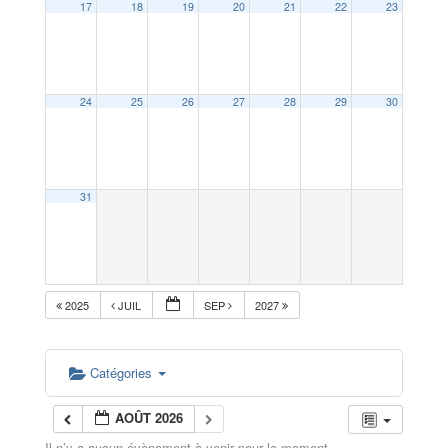
17
18
19
20
21
22
23
24
25
26
27
28
29
30
31
2025
JUIL
SEP
2027
Catégories
AOÛT 2026
Il n’y a aucun évènement à venir pour le moment.