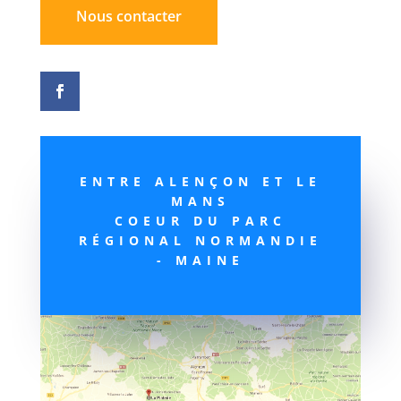
Nous contacter
ENTRE ALENÇON ET LE
MANS
COEUR DU PARC
RÉGIONAL NORMANDIE
- MAINE