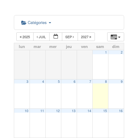
Catégories
2025
JUIL
SEP
2027
lun
mar
mer
jeu
ven
sam
dim
1
2
3
4
5
6
7
8
9
10
11
12
13
14
15
16